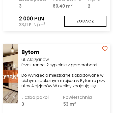
2
3
60,40 m
2
2 000 PLN
ZOBACZ
2
33,11 PLN/m
Bytom
ul. Alojzjanów
Przestronne, 2 sypialnie z garderobami
Do wynajęcia mieszkanie zlokalizowane w
cichym, spokojnym miejscu w Bytomiu przy
ulicy Alojzjanów W okolicy znajdują się…
Liczba pokoi
Powierzchnia
2
3
53 m