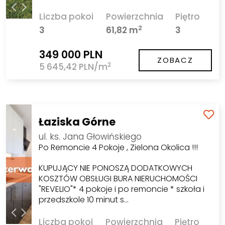
Liczba pokoi
Powierzchnia
Piętro
2
3
61,82 m
3
349 000 PLN
ZOBACZ
2
5 645,42 PLN/m
Łaziska Górne
ul. ks. Jana Głowińskiego
Po Remoncie 4 Pokoje , Zielona Okolica !!!
KUPUJĄCY NIE PONOSZĄ DODATKOWYCH
KOSZTÓW OBSŁUGI BURA NIERUCHOMOŚCI
"REVELIO"* 4 pokoje i po remoncie * szkoła i
przedszkole 10 minut s…
Liczba pokoi
Powierzchnia
Piętro