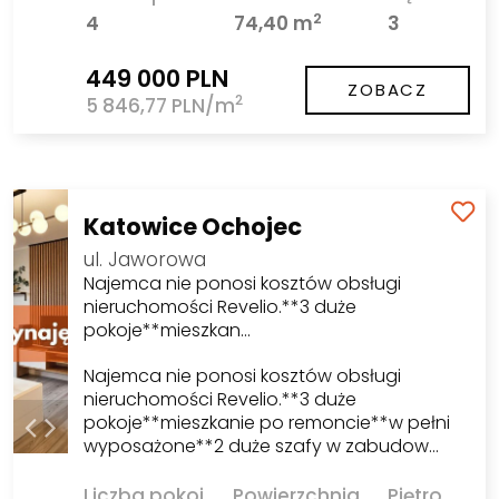
2
4
74,40 m
3
449 000 PLN
ZOBACZ
2
5 846,77 PLN/m
Katowice Ochojec
ul. Jaworowa
Najemca nie ponosi kosztów obsługi
nieruchomości Revelio.**3 duże
pokoje**mieszkan…
Najemca nie ponosi kosztów obsługi
nieruchomości Revelio.**3 duże
pokoje**mieszkanie po remoncie**w pełni
wyposażone**2 duże szafy w zabudow…
Liczba pokoi
Powierzchnia
Piętro