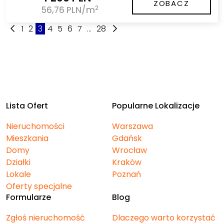
ZOBACZ
2
56,76 PLN/m
1
2
3
4
5
6
7
...
28
Lista Ofert
Popularne Lokalizacje
Nieruchomości
Warszawa
Mieszkania
Gdańsk
Domy
Wrocław
Działki
Kraków
Lokale
Poznań
Oferty specjalne
Formularze
Blog
Zgłoś nieruchomość
Dlaczego warto korzystać