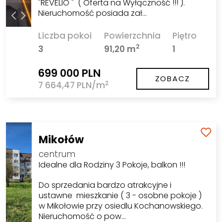
"REVELIO " ( Oferta na Wyłączność !!! ).
Nieruchomość posiada zał…
Liczba pokoi
Powierzchnia
Piętro
2
3
91,20 m
1
699 000 PLN
ZOBACZ
2
7 664,47 PLN/m
Mikołów
centrum
Idealne dla Rodziny 3 Pokoje, balkon !!!
Do sprzedania bardzo atrakcyjne i
ustawne mieszkanie ( 3 - osobne pokoje )
w Mikołowie przy osiedlu Kochanowskiego.
Nieruchomość o pow…