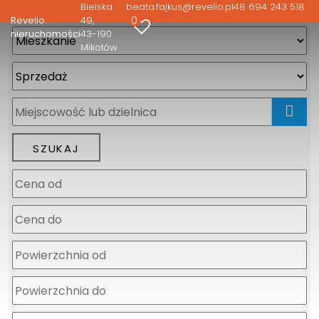
Bielska
beata.fajkus@revelio.pl
48 694 243 518
0
Revelio.
49
nieruchomości
43-190
Mikołów
mapa