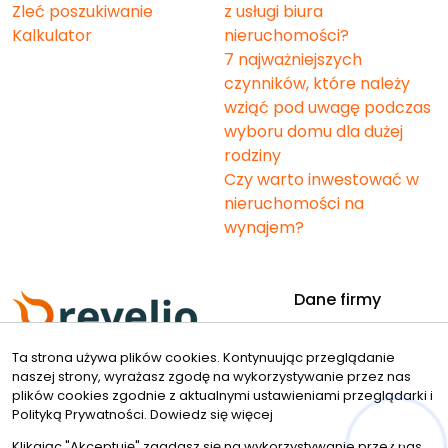
Zleć poszukiwanie
z usługi biura
Kalkulator
nieruchomości?
7 najważniejszych
czynników, które należy
wziąć pod uwagę podczas
wyboru domu dla dużej
rodziny
Czy warto inwestować w
nieruchomości na
wynajem?
Dane firmy
Revelio. nieruchomości
Ta strona używa plików cookies. Kontynuując przeglądanie
Bielska 49
naszej strony, wyrażasz zgodę na wykorzystywanie przez nas
43-190 Mikołów
plików cookies zgodnie z aktualnymi ustawieniami przeglądarki i
Kontakt
Znajdziesz nas tu
Polityką Prywatności.
Dowiedz się więcej
Klikając "Akceptuję" zgadasz się na wykorzystywanie przez nas