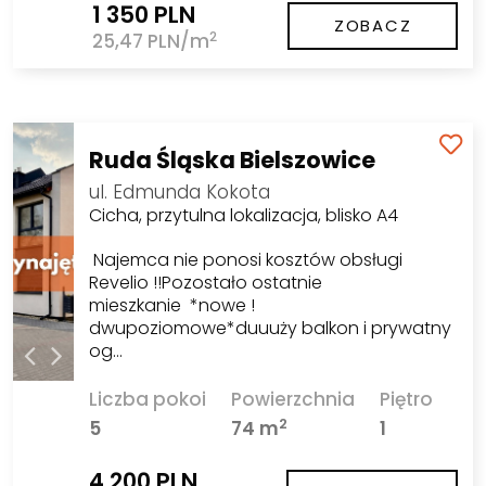
1 350 PLN
ZOBACZ
2
25,47 PLN/m
Ruda Śląska Bielszowice
ul. Edmunda Kokota
Cicha, przytulna lokalizacja, blisko A4
Najemca nie ponosi kosztów obsługi
Revelio !!Pozostało ostatnie
mieszkanie *nowe !
dwupoziomowe*duuuży balkon i prywatny
og…
Liczba pokoi
Powierzchnia
Piętro
2
5
74 m
1
4 200 PLN