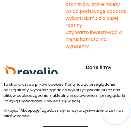
czynników, które należy
wziąć pod uwagę podczas
wyboru domu dla dużej
rodziny
Czy warto inwestować w
nieruchomości na
wynajem?
Dane firmy
Revelio. nieruchomości
Ta strona używa plików cookies. Kontynuując przeglądanie
Bielska 49
naszej strony, wyrażasz zgodę na wykorzystywanie przez nas
43-190 Mikołów
plików cookies zgodnie z aktualnymi ustawieniami przeglądarki i
Kontakt
Znajdziesz nas tu
Polityką Prywatności.
Dowiedz się więcej
Klikając "Akceptuję" zgadasz się na wykorzystywanie przez nas
beata.fajkus@revelio.pl
plików cookie.
48 694 243 518