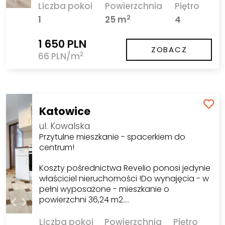
Liczba pokoi
Powierzchnia
Piętro
2
1
25 m
4
1 650 PLN
ZOBACZ
2
66 PLN/m
Katowice
ul. Kowalska
Przytulne mieszkanie - spacerkiem do
centrum!
Koszty pośrednictwa Revelio ponosi jedynie
właściciel nieruchomości !Do wynajęcia - w
pełni wyposażone - mieszkanie o
powierzchni 36,24 m2.…
Liczba pokoi
Powierzchnia
Piętro