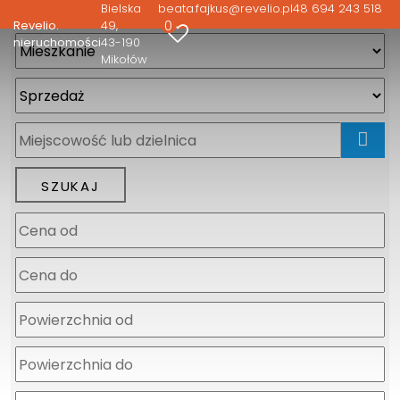
Bielska
beata.fajkus@revelio.pl
48 694 243 518
0
Revelio.
49
nieruchomości
43-190
Mikołów
mapa