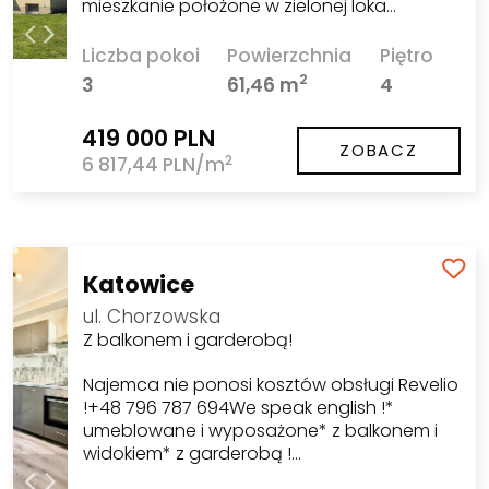
mieszkanie położone w zielonej loka…
Liczba pokoi
Powierzchnia
Piętro
2
3
61,46 m
4
419 000 PLN
ZOBACZ
2
6 817,44 PLN/m
Katowice
ul. Chorzowska
Z balkonem i garderobą!
Najemca nie ponosi kosztów obsługi Revelio
!+48 796 787 694We speak english !*
umeblowane i wyposażone* z balkonem i
widokiem* z garderobą !…