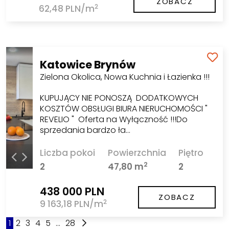
ZOBACZ
2
62,48 PLN/m
Katowice Brynów
Zielona Okolica, Nowa Kuchnia i Łazienka !!!
KUPUJĄCY NIE PONOSZĄ DODATKOWYCH
KOSZTÓW OBSŁUGI BIURA NIERUCHOMOŚCI "
REVELIO " Oferta na Wyłączność !!!Do
sprzedania bardzo ła…
Liczba pokoi
Powierzchnia
Piętro
2
2
47,80 m
2
438 000 PLN
ZOBACZ
2
9 163,18 PLN/m
1
2
3
4
5
...
28