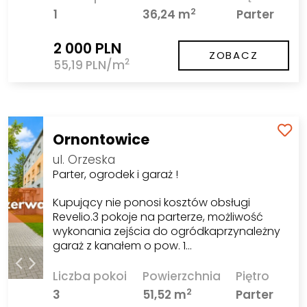
2
1
36,24 m
Parter
2 000 PLN
ZOBACZ
2
55,19 PLN/m
Ornontowice
ul. Orzeska
Parter, ogrodek i garaż !
Kupujący nie ponosi kosztów obsługi
Revelio.3 pokoje na parterze, możliwość
wykonania zejścia do ogródkaprzynależny
garaż z kanałem o pow. 1…
Liczba pokoi
Powierzchnia
Piętro
2
3
51,52 m
Parter