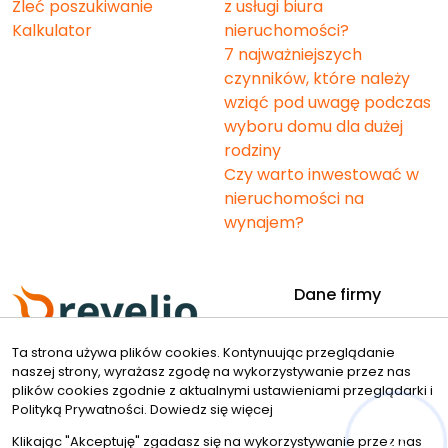
Zleć poszukiwanie
z usługi biura
Kalkulator
nieruchomości?
7 najważniejszych
czynników, które należy
wziąć pod uwagę podczas
wyboru domu dla dużej
rodziny
Czy warto inwestować w
nieruchomości na
wynajem?
Dane firmy
Revelio. nieruchomości
Ta strona używa plików cookies. Kontynuując przeglądanie
Bielska 49
naszej strony, wyrażasz zgodę na wykorzystywanie przez nas
43-190 Mikołów
plików cookies zgodnie z aktualnymi ustawieniami przeglądarki i
Kontakt
Znajdziesz nas tu
Polityką Prywatności.
Dowiedz się więcej
Klikając "Akceptuję" zgadasz się na wykorzystywanie przez nas
beata.fajkus@revelio.pl