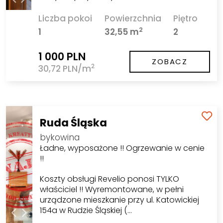
Liczba pokoi
Powierzchnia
Piętro
2
1
32,55 m
2
1 000 PLN
ZOBACZ
2
30,72 PLN/m
Ruda Śląska
bykowina
Ładne, wyposażone !! Ogrzewanie w cenie
!!
Koszty obsługi Revelio ponosi TYLKO
właściciel !! Wyremontowane, w pełni
urządzone mieszkanie przy ul. Katowickiej
154a w Rudzie Śląskiej (…