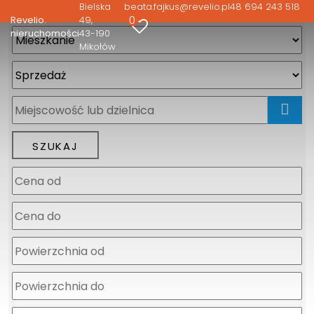
Bielska
beata.fajkus@revelio.pl
48 694 243 518
0
Revelio.
49
nieruchomości
43-190
Mikołów
mapa