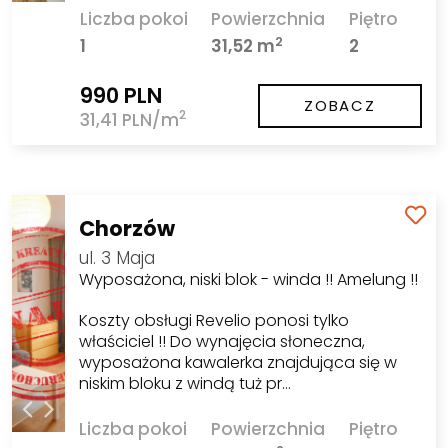
Liczba pokoi
Powierzchnia
Piętro
2
1
31,52 m
2
990 PLN
ZOBACZ
2
31,41 PLN/m
Chorzów
ul. 3 Maja
Wyposażona, niski blok - winda !! Amelung !!
Koszty obsługi Revelio ponosi tylko
właściciel !! Do wynajęcia słoneczna,
wyposażona kawalerka znajdująca się w
niskim bloku z windą tuż pr…
Liczba pokoi
Powierzchnia
Piętro