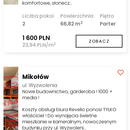
komfortowe, słonecz…
Liczba pokoi
Powierzchnia
Piętro
2
2
66,82 m
Parter
1 600 PLN
ZOBACZ
2
23,94 PLN/m
Mikołów
ul. Wyzwolenia
Nowe budownictwo, garderoba ! 1000 +
media !
Koszty obsługi biura Revelio ponosi TYLKO
właściciel ! Do wynajęcia świetne
mieszkanie w kameralnym, nowoczesnym
budynku przy ul. Wyzwoleni…