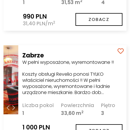
2
1
31,53 m
4
990 PLN
ZOBACZ
2
31,40 PLN/m
Zabrze
W pełni wyposażone, wyremontowane !!
Koszty obsługi Revelio ponosi TYLKO
właściciel nieruchomości !! W pełni
wyposażone, wyremontowane i ładnie
urządzone mieszkanie. Bardzo dob…
Liczba pokoi
Powierzchnia
Piętro
2
1
33,60 m
3
1 000 PLN