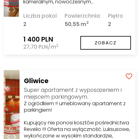
kameralnym, nowoczesnym…
Liczba pokoi
Powierzchnia
Piętro
2
2
50,55 m
2
1 400 PLN
ZOBACZ
2
27,70 PLN/m
Gliwice
Super apartament z wyposażeniem i
miejscem parkingowym.
Z ogródkiem !! umeblowany apartament z
parkingiem!
Kupujący nie ponosi kosztów pośrednictwa
Revelio !!! Oferta na wyłączność. Luksusowe,
wykończone w wysokim standardzie,