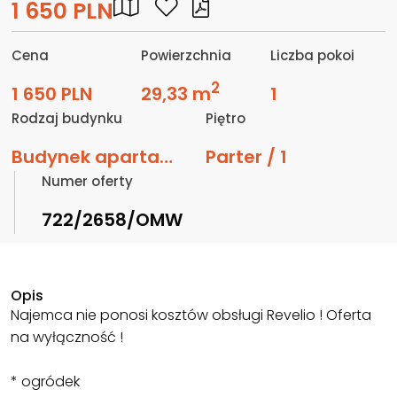
1 650 PLN
Cena
Powierzchnia
Liczba pokoi
2
1 650 PLN
29,33 m
1
Rodzaj budynku
Piętro
Budynek apartamentowy
Parter / 1
Numer oferty
722/2658/OMW
Opis
Najemca nie ponosi kosztów obsługi Revelio ! Oferta
na wyłączność !
* ogródek