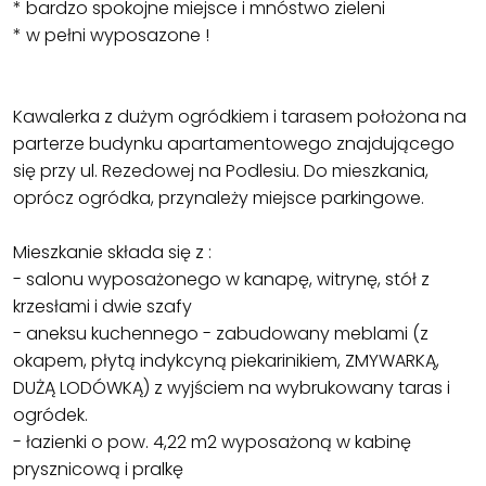
* bardzo spokojne miejsce i mnóstwo zieleni
* w pełni wyposazone !
Kawalerka z dużym ogródkiem i tarasem położona na
parterze budynku apartamentowego znajdującego
się przy ul. Rezedowej na Podlesiu. Do mieszkania,
oprócz ogródka, przynależy miejsce parkingowe.
Mieszkanie składa się z :
- salonu wyposażonego w kanapę, witrynę, stół z
krzesłami i dwie szafy
- aneksu kuchennego - zabudowany meblami (z
okapem, płytą indykcyną piekarinikiem, ZMYWARKĄ,
DUŻĄ LODÓWKĄ) z wyjściem na wybrukowany taras i
ogródek.
- łazienki o pow. 4,22 m2 wyposażoną w kabinę
prysznicową i pralkę