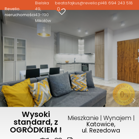
Bielska
beata.fajkus@revelio.pl
48 694 243 518
0
Revelio.
49
nieruchomości
43-190
Mikołów
Wysoki
Mieszkanie | Wynajem |
standard, z
Katowice,
OGRÓDKIEM !
ul. Rezedowa