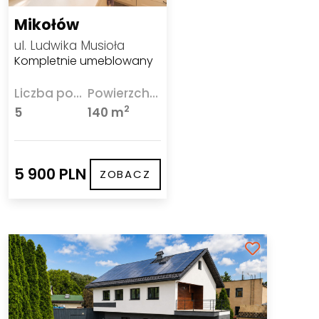
Mikołów
ul. Ludwika Musioła
Kompletnie umeblowany
Liczba pokoi
Powierzchnia
2
5
140 m
5 900 PLN
ZOBACZ