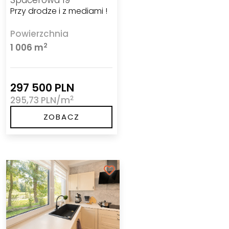
Przy drodze i z mediami !
Powierzchnia
2
1 006 m
297 500 PLN
2
295,73 PLN/m
ZOBACZ