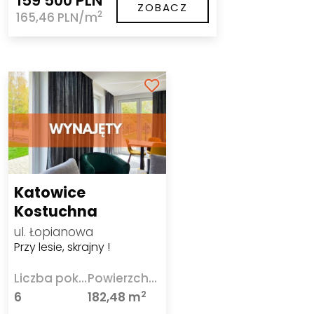
159 500 PLN
ZOBACZ
2
165,46 PLN/m
Katowice
Kostuchna
ul. Łopianowa
Przy lesie, skrajny !
Liczba pokoi
Powierzchnia
2
6
182,48 m