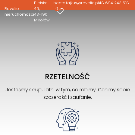
Bielska
beata.fajkus@revelio.pl
48 694 243 518
0
Revelio.
49
nieruchomości
43-190
Mikołów
RZETELNOŚĆ
Jesteśmy skrupulatni w tym, co robimy. Cenimy sobie
szczerość i zaufanie.