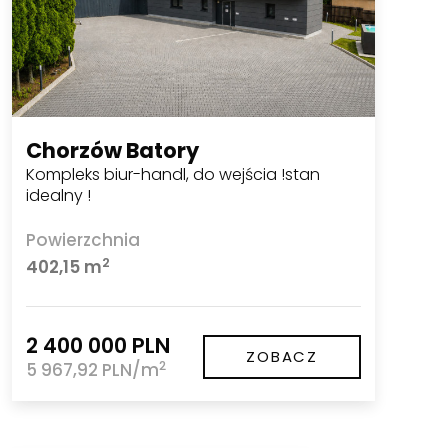
Chorzów Batory
Kompleks biur-handl, do wejścia !stan
idealny !
Powierzchnia
2
402,15 m
2 400 000 PLN
ZOBACZ
2
5 967,92 PLN/m