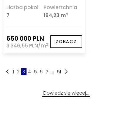
Liczba pokoi
Powierzchnia
2
7
194,23 m
650 000 PLN
ZOBACZ
2
3 346,55 PLN/m
1
2
3
4
5
6
7
...
51
Dowiedz się więcej…